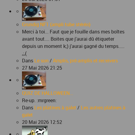
Grundig NF1 (ampli tube stéréo)
Merci à toi... Faut que je fouille dans mes boîtes
avant tout.... Boites que j'aurai dû étiqueter
depuis un moment k;) j'aurai gagné du temps.....
,;,(
Dans
Le son
/
Amplis, pré-amplis et receivers
27 Mai 2026 21:25
QUIZ DE HALLOWEEN...
Re-up. :mrgreen:
Dans
Les platines à galet
/
Les autres platines à
galet
20 Mai 2026 12:52