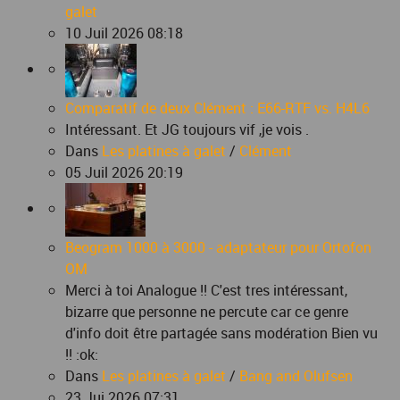
galet
10 Juil 2026 08:18
Comparatif de deux Clément : E66-RTF vs. H4L6
Intéressant. Et JG toujours vif ,je vois .
Dans
Les platines à galet
/
Clément
05 Juil 2026 20:19
Beogram 1000 à 3000 - adaptateur pour Ortofon
OM
Merci à toi Analogue !! C'est tres intéressant,
bizarre que personne ne percute car ce genre
d'info doit être partagée sans modération Bien vu
!! :ok:
Dans
Les platines à galet
/
Bang and Olufsen
23 Jui 2026 07:31