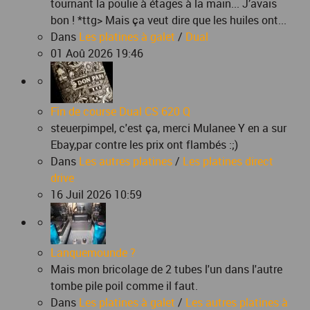
tournant la poulie à étages à la main... J’avais
bon ! *ttg> Mais ça veut dire que les huiles ont...
Dans
Les platines à galet
/
Dual
01 Aoû 2026 19:46
Fin de course Dual CS 620 Q
steuerpimpel, c'est ça, merci Mulanee Y en a sur
Ebay,par contre les prix ont flambés :;)
Dans
Les autres platines
/
Les platines direct
drive
16 Juil 2026 10:59
Lanquemounde ?
Mais mon bricolage de 2 tubes l'un dans l'autre
tombe pile poil comme il faut.
Dans
Les platines à galet
/
Les autres platines à