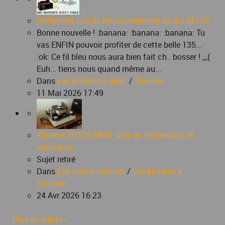
Sifflement lors du fonctionnement de ma td-135
Bonne nouvelle ! :banana: :banana: :banana: Tu
vas ENFIN pouvoir profiter de cette belle 135...
:ok: Ce fil bleu nous aura bien fait ch.. bosser ! ,;,(
Euh... tiens nous quand même au...
Dans
Les platines à galet
/
Thorens
11 Mai 2026 17:49
Thorens TD126 MKIII, aide au démontage et
remontag...
Sujet retiré
Dans
Les autres platines
/
Les platines à
courroie
24 Avr 2026 16:23
Plus de sujets »