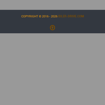
COPYRIGHT © 2016 - 2026
IDLER-DRIVE.COM
Console de débogage Joomla!
Session
Profil d'information