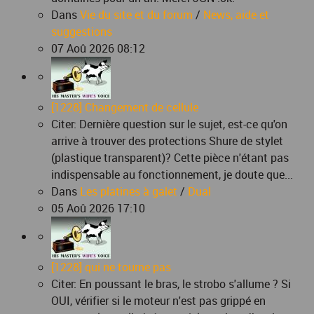
Dans
Vie du site et du forum
/
News, aide et
suggestions
07 Aoû 2026 08:12
[1228] Changement de cellule
Citer: Dernière question sur le sujet, est-ce qu'on
arrive à trouver des protections Shure de stylet
(plastique transparent)? Cette pièce n'étant pas
indispensable au fonctionnement, je doute que...
Dans
Les platines à galet
/
Dual
05 Aoû 2026 17:10
[1228] qui ne tourne pas
Citer: En poussant le bras, le strobo s'allume ? Si
OUI, vérifier si le moteur n'est pas grippé en